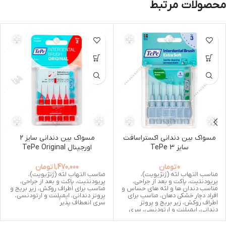
محصولات مرتبط
مسواک بین دندانی اکستراسافت
مسواک بین دندانی سایز 2
سایز 3 TePe
اورجینال TePe Original
0
تومان
1,470,000
تومان
مناسب التهاب لثه (ژنژیویت)،
مناسب التهاب لثه (ژنژیویت)،
پریودنتیت، پاکت و بعد از جراحی،
پریودنتیت، پاکت و بعد از جراحی،
مناسب دندان ها و لثه های حساس و
مناسب برای اطراف روکش، زیر بریج و
افراد دچار خشکی دهان، مناسب برای
پروتز دندانی، ایمپلنت و ارتودنسی،
اطراف روکش، زیر بریج و پروتز
سری انعطاف پذیر
دندانی، ایمپلنت و ارتودنسی، سری
انعطاف پذیر