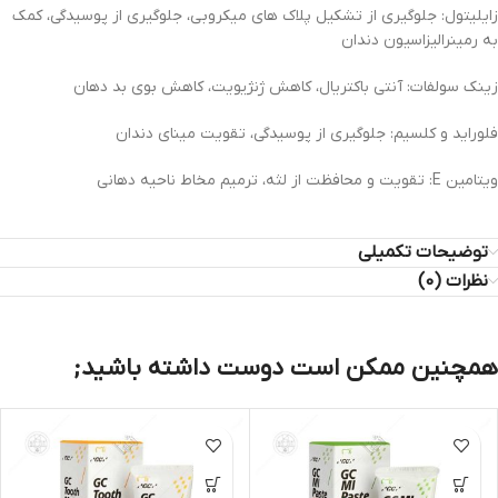
زایلیتول: جلوگیری از تشکیل پلاک های میکروبی، جلوگیری از پوسیدگی، کمک
به رمینرالیزاسیون دندان
زینک سولفات: آنتی باکتریال، کاهش ژنژیویت، کاهش بوی بد دهان
فلوراید و کلسیم: جلوگیری از پوسیدگی، تقویت مینای دندان
ویتامین E: تقویت و محافظت از لثه، ترمیم مخاط ناحیه دهانی
توضیحات تکمیلی
نظرات (0)
همچنین ممکن است دوست داشته باشید;