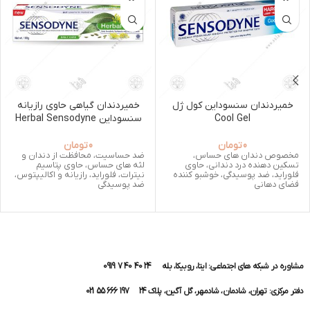
خمیردندان سنسوداین کول ژل
خمیردندان گیاهی حاوی رازیانه
Cool Gel
سنسوداین Herbal Sensodyne
0
تومان
0
تومان
مخصوص دندان های حساس،
ضد حساسیت، محافظت از دندان و
تسکین دهنده درد دندانی، حاوی
لثه های حساس، حاوی پتاسیم
فلوراید، ضد پوسیدگی، خوشبو کننده
نیترات، فلوراید، رازیانه و اکالیپتوس،
فضای دهانی
ضد پوسیدگی
مشاوره در شبکه های اجتماعی: ایتا، روبیکا، بله 24 40 40 7 0919
دفتر مرکزی: تهران، شادمان، شادمهر، گل آگین، پلاک 24 197 666 55 021