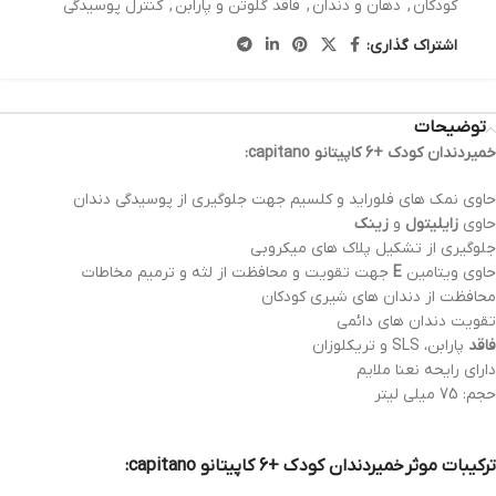
کودکان
,
دهان و دندان
,
فاقد گلوتن و پارابن
,
کنترل پوسیدگی
اشتراک گذاری:
توضیحات
خمیردندان کودک +6 کاپیتانو capitano:
حاوی نمک های فلوراید و کلسیم جهت جلوگیری از پوسیدگی دندان
حاوی
زایلیتول
و
زینک
جلوگیری از تشکیل پلاک های میکروبی
حاوی ویتامین
E
جهت تقویت و محافظت از لثه و ترمیم مخاطات
محافظت از دندان های شیری کودکان
تقویت دندان های دائمی
فاقد
پارابن، SLS و تریکلوزان
دارای رایحه نعنا ملایم
حجم: 75 میلی لیتر
ترکیبات موثر خمیردندان کودک +6 کاپیتانو capitano: