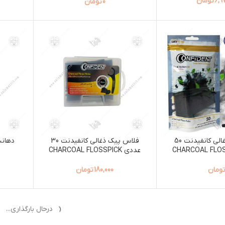
6,9
تومان
0
تومان
فلاس پیک ذغالى کانفیدنت 50
فلاس پیک ذغالى کانفیدنت 30
عددی CHARCOAL FLOSSPICK
ومان
180,000
تومان
درحال بارگذاری...