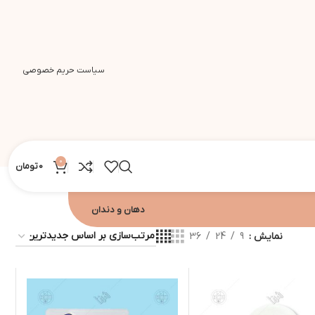
سیاست حریم خصوصی
0
0
تومان
دهان و دندان
نمایش
9
24
36