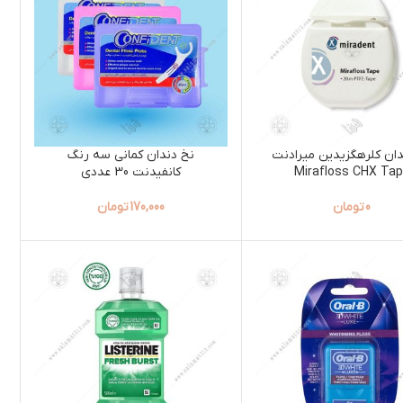
دان کلرهگزیدین میرادنت
نخ دندان کمانی سه رنگ
Mirafloss CHX Ta
کانفیدنت 30 عددی
0
تومان
170,000
تومان