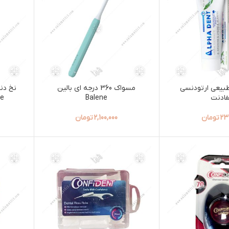
بیعی ارتودنسی
مسواک 360 درجه ای بالین
نخ دن
فادنت
Balene
pe
23
تومان
2,100,000
تومان