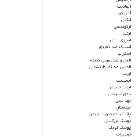
آلفادنت
آمریکن
ادکلن
ارتودنسی
ارکید
اسپری بینی
استیک ضد تعریق
اسکراب
الکل و ضدعفونی کننده
الماس محافظ ظرفشویی
ایرشا
ایمپلنت
ایوب صبری
بادی اسپلش
بهداشتی
بیدستان
پاک کننده صورت و بدن
پوشک بزرگسال
پوشک کودک
تعمیرات