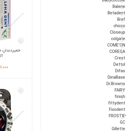
Babycoccole
Balene
Betadent
Bref
chicco
Closeup
colgate
COME'ON
خمیردندان ط
COREGA
آل
Crest
Dettol
7,000
Difas
DinaBase
Dr.Browns
FAIRY
finish
fittydent
Fixodent
GC
Gillette