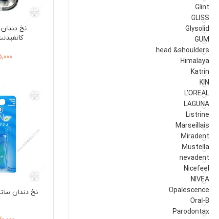
Glint
GLISS
نخ دندان 
Glysolid
کانفیدنت namel
GUM
head &shoulders
5,000
Himalaya
Katrin
KIN
L'OREAL
LAGUNA
Listrine
Marseillais
Miradent
Mustella
nevadent
Nicefeel
NIVEA
Opalescence
نخ دندان ساتین floss اور
Oral-B
Parodontax