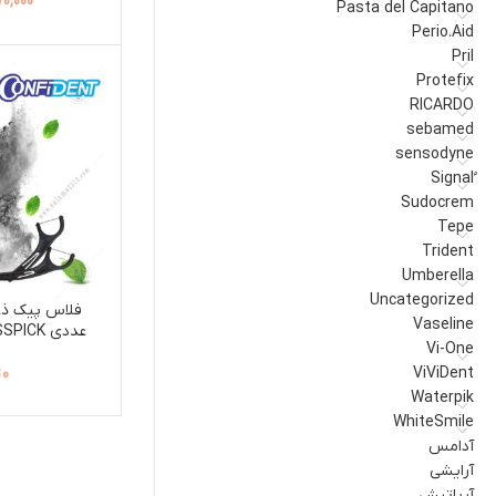
70,000
Pasta del Capitano
Perio.Aid
Pril
Protefix
RICARDO
sebamed
sensodyne
Sudocrem
Tepe
Trident
Umberella
Uncategorized
Vaseline
عددی CHARCOAL FLOSSPICK
Vi-One
ViViDent
0
ت
Waterpik
WhiteSmile
آدامس
آرایشی
آریاتیش